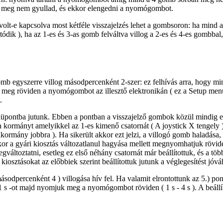
 meg nem gyullad, és ekkor elengedni a nyomógombot.
olt-e kapcsolva most kétféle visszajelzés lehet a gombsoron: ha mind a 
tatódik ), ha az 1-es és 3-as gomb felváltva villog a 2-es és 4-es gombba
gomb egyszerre villog másodpercenként 2-szer: ez felhívás arra, hogy 
meg röviden a nyomógombot az illesztő elektronikán ( ez a Setup men
.
 menüpontba jutunk. Ebben a pontban a visszajelző gombok közül mindig 
 a kormányt amelyikkel az 1-es kimenő csatornát ( A joystick X tengely )
kormány jobbra ). Ha sikerült akkor ezt jelzi, a villogó gomb haladása, 
 a gyári kiosztás változatlanul hagyása mellett megnyomhatjuk röviden 
gváltoztatni, esetleg ez első néhány csatornát már beállítottuk, és a t
kiosztásokat az előbbiek szerint beállítottuk jutunk a véglegesítést j
ásodpercenként 4 ) villogása hív fel. Ha valamit elrontottunk az 5.) po
1 s -ot majd nyomjuk meg a nyomógombot röviden ( 1 s - 4 s ). A beállít