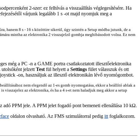
odpercenként 2-szer: ez felhívás a visszaállítás véglegesítésére. Ha
efejezésétől várjunk legalább 1 s -ot majd nyomjuk meg a
a, hanem 8 s - 16 s közöttire sikerül, úgy szintén a Setup módba jutunk, de a
számára mintha az elektronika 2 visszajelző gombja meghibásodott volna. Ez nem
séges még a PC -n a GAME portra csatlakoztatott illesztőelektronika
 utolsóként jelzett
Test
fül helyett a
Settings
fület válasszuk és ott
joystick -on, használjuk az illesztő elektronikán lévő nyomógombot.
k beállításához nem elegendő az 1-es gomb nyomogatása, ekkor a beállító ablak a
 visszajelez az elektronika, és ha a 4 s-et nem haladjuk meg akkor a setup
az adó PPM jele. A PPM jelet fogadó pont bemeneti ellenállása 10 kΩ.
rface
oldalon olvasható. Az FMS szimulátorral pedig
itt
foglalkozom.