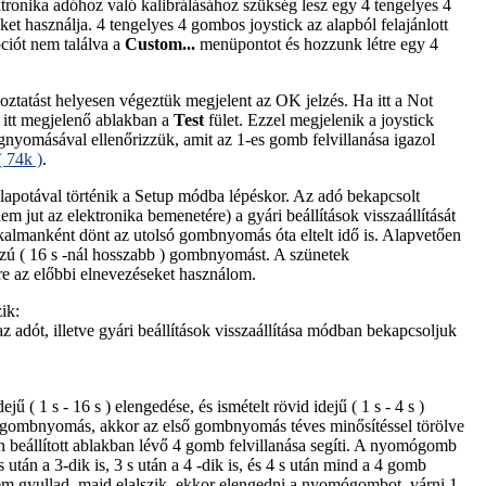
tronika adóhoz való kalibrálásához szükség lesz egy 4 tengelyes 4
ket használja. 4 tengelyes 4 gombos joystick az alapból felajánlott
ciót nem találva a
Custom...
menüpontot és hozzunk létre egy 4
koztatást helyesen végeztük megjelent az OK jelzés. Ha itt a Not
 itt megjelenő ablakban a
Test
fület. Ezzel megjelenik a joystick
nyomásával ellenőrizzük, amit az 1-es gomb felvillanása igazol
( 74k )
.
állapotával történik a Setup módba lépéskor. Az adó bekapcsolt
m jut az elektronika bemenetére) a gyári beállítások visszaállítását
kalmanként dönt az utolsó gombnyomás óta eltelt idő is. Alapvetően
osszú ( 16 s -nál hosszabb ) gombnyomást. A szünetek
ére az előbbi elnevezéseket használom.
ik:
 adót, illetve gyári beállítások visszaállítása módban bekapcsoljuk
( 1 s - 16 s ) elengedése, és ismételt rövid idejű ( 1 s - 4 s )
 gombnyomás, akkor az első gombnyomás téves minősítéssel törölve
n beállított ablakban lévő 4 gomb felvillanása segíti. A nyomógomb
n a 3-dik is, 3 s után a 4 -dik is, és 4 s után mind a 4 gomb
m gyullad, majd elalszik, ekkor elengedni a nyomógombot, várni 1 -