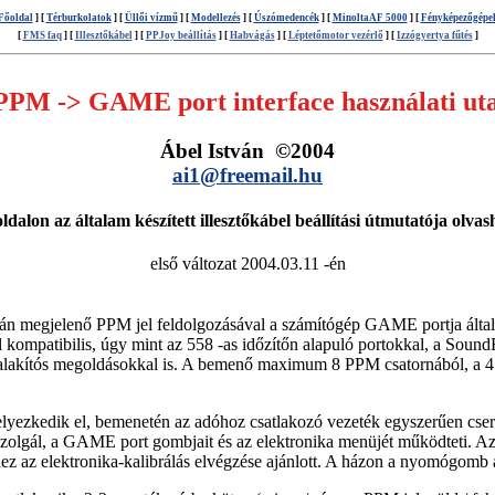
Főoldal
] [
Térburkolatok
] [
Üllői vízmű
] [
Modellezés
] [
Úszómedencék
] [
MinoltaAF 5000
] [
Fényképezőgépe
[
FMS faq
] [
Illesztőkábel
] [
PPJoy beállítás
] [
Habvágás
] [
Léptetőmotor vezérlő
] [
Izzógyertya fűtés
]
PM -> GAME port interface
használati uta
Ábel István ©2004
ai1@freemail.hu
oldalon az általam készített illesztőkábel beállítási útmutatója olvas
első változat 2004.03.11 -én
ján megjelenő PPM jel feldolgozásával a számítógép GAME portja által fel
kompatibilis, úgy mint az 558 -as időzítőn alapuló portokkal, a SoundB
lakítós megoldásokkal is. A bemenő maximum 8 PPM csatornából, a 4 ten
elyezkedik el, bemenetén az adóhoz csatlakozó vezeték egyszerűen cse
ra szolgál, a GAME port gombjait és az elektronika menüjét működteti. Az 
lhez az elektronika-kalibrálás elvégzése ajánlott. A házon a nyomógomb