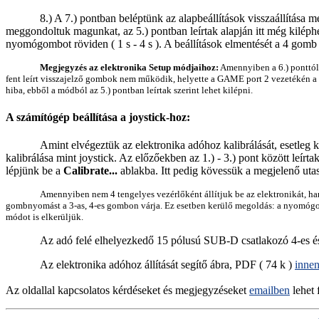
8.) A 7.) pontban beléptünk az alapbeállítások visszaállítása m
meggondoltuk magunkat, az 5.) pontban leírtak alapján itt még kilép
nyomógombot röviden ( 1 s - 4 s ). A beállítások elmentését a 4 gomb eg
Megjegyzés az elektronika Setup módjaihoz:
Amennyiben a 6.) ponttól 
fent leírt visszajelző gombok nem működik, helyette a GAME port 2 vezetékén a 
hiba, ebből a módból az 5.) pontban leírtak szerint lehet kilépni.
A számítógép beállítása a joystick-hoz:
Amint elvégeztük az elektronika adóhoz kalibrálását, esetleg k
kalibrálása mint joystick. Az előzőekben az 1.) - 3.) pont között leírta
lépjünk be a
Calibrate...
ablakba. Itt pedig kövessük a megjelenő uta
Amennyiben nem 4 tengelyes vezérlőként állítjuk be az elektronikát, han
gombnyomást a 3-as, 4-es gombon várja. Ez esetben kerülő megoldás: a nyomógombo
módot is elkerüljük.
Az adó felé elhelyezkedő 15 pólusú SUB-D csatlakozó 4-es és 
Az elektronika adóhoz állítását segítő ábra, PDF ( 74 k )
inne
Az oldallal kapcsolatos kérdéseket és megjegyzéseket
emailben
lehet 