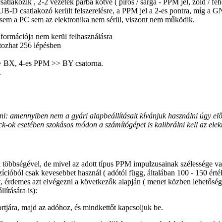
atlakozik , 2-2 vezeték párba kötve ( piros / sárga - PPM jel, zöld / f
B-D csatlakozó került felszerelésre, a PPM jel a 2-es pontra, míg a GN
en sem a PC sem az elektronika nem sérül, viszont nem működik.
nformációja nem kerül felhasználásra
ltozhat 256 lépésben
> BX, 4-es PPM >> BY csatorna.
.
álni: amennyiben nem a gyári alapbeállításait kívánjuk használni úgy elő
ck-ok esetében szokásos módon a számítógépet is kalibrálni kell az ele
ók többségével, de mivel az adott típus PPM impulzusainak szélessége va
ícióból csak kevesebbet használ ( adótól függ, általában 100 - 150 érté
át, érdemes azt elvégezni a következők alapján ( menet közben lehetőség 
lítására is):
rtjára, majd az adóhoz, és mindkettőt kapcsoljuk be.