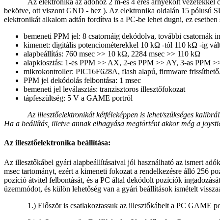
Az elektronika az adóhoz 2 m-es 4 eres árnyékolt vezetékkel cs
bekötve, ott viszont GND - hez ). Az elektronika oldalán 15 pólusú SU
elektronikát alkalom adtán fordítva is a PC-be lehet dugni, ez esetb
bemeneti PPM jel: 8 csatornáig dekódolva, további csatornák i
kimenet: digitális potenciométerekkel 10 kΩ -tól 110 kΩ -ig vá
alapbeállítás: 760 msec >> 10 kΩ, 2284 msec >> 110 kΩ
alapkiosztás: 1-es PPM >> AX, 2-es PPM >> AY, 3-as PPM >
mikrokontroller: PIC16F628A, flash alapú, firmware frissíthető
PPM jel dekódolás felbontása: 1 msec
bemeneti jel leválasztás: tranzisztoros illesztőfokozat
tápfeszültség: 5 V a GAME portról
Az illesztőelektronikát kétféleképpen is lehet/szükséges kalibr
Ha a beállítás, illetve annak elhagyása megtörtént akkor még a joysti
Az illesztőelektronika beállítása:
Az illesztőkábel gyári alapbeállításaival jól használható az ismert ad
msec tartományt, ezért a kimeneti fokozat a rendelkezésre álló 256 poz
pozíció átvitel felbontását, és a PC által dekódolt pozíciók ingadozás
üzemmódot, és külön lehetőség van a gyári beállítások ismételt visszaál
1.) Először is csatlakoztassuk az illesztőkábelt a PC GAME po