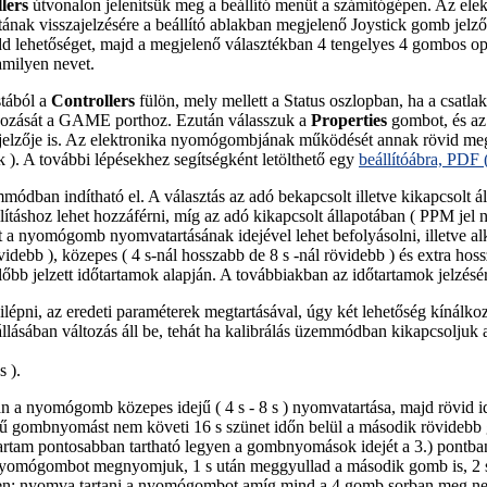
lers
útvonalon jelenítsük meg a beállító menüt a számítógépen. Az elek
otának visszajelzésére a beállító ablakban megjelenő Joystick gomb jelző
 lehetőséget, majd a megjelenő választékban 4 tengelyes 4 gombos op
lamilyen nevet.
stából a
Controllers
fülön, mely mellett a Status oszlopban, ha a csatla
tlakozását a GAME porthoz. Ezután válasszuk a
Properties
gombot, és az
szajelzője is. Az elektronika nyomógombjának működését annak rövid meg
). A további lépésekhez segítségként letölthető egy
beállítóábra, PDF 
mmódban indítható el. A választás az adó bekapcsolt illetve kikapcsolt 
lításhoz lehet hozzáférni, míg az adó kikapcsolt állapotában ( PPM jel ne
a nyomógomb nyomvatartásának idejével lehet befolyásolni, illetve al
övidebb ), közepes ( 4 s-nál hosszabb de 8 s -nál rövidebb ) és extra h
előbb jelzett időtartamok alapján. A továbbiakban az időtartamok jelzés
lépni, az eredeti paraméterek megtartásával, úgy két lehetőség kínálkoz
llásában változás áll be, tehát ha kalibrálás üzemmódban kikapcsoljuk az
 ).
 a nyomógomb közepes idejű ( 4 s - 8 s ) nyomvatartása, majd rövid idejű 
jű gombnyomást nem követi 16 s szünet időn belül a második rövidebb
tartam pontosabban tartható legyen a gombnyomások idejét a 3.) pontba
yomógombot megnyomjuk, 1 s után meggyullad a második gomb is, 2 s utá
yében: nyomva tartani a nyomógombot amíg mind a 4 gomb sorban meg ne