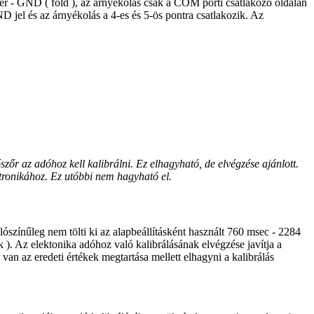
ehér - GND ( föld ), az árnyékolás csak a COM porti csatlakozó oldalán
D jel és az árnyékolás a 4-es és 5-ös pontra csatlakozik. Az
szőr az adóhoz kell kalibrálni. Ez elhagyható, de elvégzése ajánlott.
ktronikához. Ez utóbbi nem hagyható el.
lószínűleg nem tölti ki az alapbeállításként használt 760 msec - 2284
k ). Az elektonika adóhoz való kalibrálásának elvégzése javítja a
van az eredeti értékek megtartása mellett elhagyni a kalibrálás