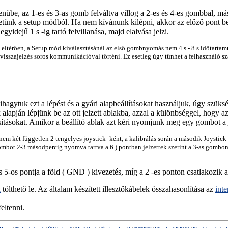
enübe, az 1-es és 3-as gomb felváltva villog a 2-es és 4-es gombbal, más
hetünk a setup módból. Ha nem kívánunk kilépni, akkor az előző pont b
yidejű 1 s -ig tartó felvillanása, majd elalvása jelzi.
eltérően, a Setup mód kiválasztásánál az első gombnyomás nem 4 s - 8 s időtartamúr
visszajelzés soros kommunikációval történi. Ez esetleg úgy tűnhet a felhasználó 
ihagytuk ezt a lépést és a gyári alapbeállításokat használjuk, úgy szük
k alapján lépjünk be az ott jelzett ablakba, azzal a különbséggel, hogy az
sításokat. Amikor a beállító ablak azt kéri nyomjunk meg egy gombot a 
em két független 2 tengelyes joystick -ként, a kalibrálás során a második Joystic
t 2-3 másodpercig nyomva tartva a 6.) pontban jelzettek szerint a 3-as gombon is
5-os pontja a föld ( GND ) kivezetés, míg a 2 -es ponton csatlakozik 
n
tölthető le. Az általam készített illesztőkábelek összahasonlítása az
inte
feltenni.