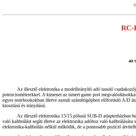
[
RC-P
az 
Az illesztő elektronika a modellirányító adó tanuló csatlakozó
potenciométerekkel. A kimenet az ismert game port megvalósításokkal 
egyes notebookokban illetve asztali számítógépben előforduló A/D áta
kiosztású és irányítású.
Az illesztő elektronika 15/15 pólusú SUB-D adapterházban h
való kalibrálást segíti illetve az elektronika adóhoz való kalibrálásá
elektronika-kalibrálás nélkül működik, de a pontosabb pozíció átvite