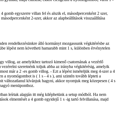
4 gomb egyszerre villan fel és alszik el, másodpercenként 2 szer,
l, másodpercenként 2-szer, akkor az alapbeállítások visszaállítása
minden rendelkezésünkre álló kormányt mozgassunk végkitérésbe az
übe lépést nem követheti hamarabb mint 1 s, különben érvénytelen
egy villog, az amelyikhez tartozó kimenő csatornának a vezérlő
 vezérelni szeretnénk toljuk abba az irányba végkitérésig, amelyik
most már a 2 -es gomb villog. - Ezt a lépést ismételjük meg 4-szer a 4
a nyomógombot is ( 1 s - 4 s ), ami szintén tovább lépteti a
öbbit változatlanul kívánjuk hagyni, akkor nyomjuk meg közepesen ( 4 s
óváhagyó menüponthoz.
ntban leírtak alapján itt még kiléphetünk a setup módból. Ha nem
ások elmentését a 4 gomb egyidejű 1 s -ig tartó felvillanása, majd