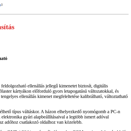
k
]
sítás
ható
dolgozható ellenállás jellegű kimenetet biztosít, digitális
laster kártyákon előforduló gyors letapogatású változatokkal, és
gelyes ellenállás kimenet megfeleltetése kalibrálható, változtatható
rélhető típus váltáskor. A házon elhelyezkedő nyomógomb a PC-n
elektronika gyári alapbeállításaival a legtöbb ismert adóval
 az adóhoz csatlakozó oldalhoz van közelebb.