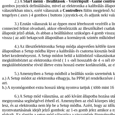
2.) A
Start menü
-
Beállítások
-
Vezérlőpult
-
Game control
gombos joystick definiálására, mivel az elektronika a kalibrálás állap
választékban nincs, ezért válasszuk a
Controllers
fülön megjelenő Add
tengelyes ( axes ) 4 gombos ( buttons ) joystick-ot, és adjunk neki va
3.) Ezután válasszuk ki az éppen most létrehozott vezérlőt a li
connected felirat olvasható, akkor ellenőrizzük az illesztőkábel csa
állapotát jelző ablak, és abban a beállításhoz szükséges 4 gomb vis
vissza ( az adó bekapcsolt állapotában a kormányok szintén működnek 
4.) Az illesztőelektronika Setup módja alapvetően kétféle üze
állapotában a Setup módba lépve a kalibrálás és csatorna kiosztás beál
lehet kezdeményezni. A Setup módon belül a különböző választásokat 
megkülönböztet az elektronika rövid ( 1 s -nél hosszabb de 4 -s nél r
megkülönböztetése rövid illetve extra hosszú esetre korlátozódik, az 
5.) Amennyiben a Setup módból a beállítás során szeretnénk ki
a.) A Setup módot az elektronika elhagyja, ha PPM jel rendelkezésre á
azt.
b.) A nyomógombot extra hosszú ideig nyomva tartjuk ( több mint 16 s
6.) A Setup mód választása, az adó kívánt állapotba hozása után
megnyomása segítségével érhető el. Amennyiben az első közepes ide
lesz, és az elektronika nem lép be a Setup módba. Azért, hogy az idő
nyomvatartásának idejét jelző gombok: az 1-es gomb jelez amikor a n
elalszik. Ez alapján a setup mód választása a visszajelzés függvén