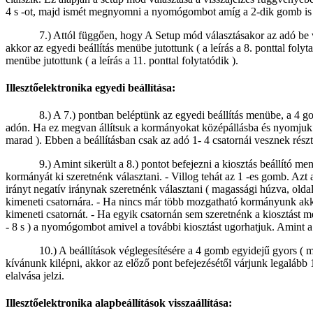
4 s -ot, majd ismét megnyomni a nyomógombot amíg a 2-dik gomb is
7.) Attól függően, hogy A Setup mód választásakor az adó be v
akkor az egyedi beállítás menübe jutottunk ( a leírás a 8. ponttal foly
menübe jutottunk ( a leírás a 11. ponttal folytatódik ).
Illesztőelektronika egyedi beállítása:
8.) A 7.) pontban beléptünk az egyedi beállítás menübe, a 4 
adón. Ha ez megvan állítsuk a kormányokat középállásba és nyomjuk 
marad ). Ebben a beállításban csak az adó 1- 4 csatornái vesznek részt
9.) Amint sikerült a 8.) pontot befejezni a kiosztás beállító
kormányát ki szeretnénk választani. - Villog tehát az 1 -es gomb. Azt
irányt negatív iránynak szeretnénk választani ( magassági húzva, oldal
kimeneti csatornára. - Ha nincs már több mozgatható kormányunk akkor
kimeneti csatornát. - Ha egyik csatornán sem szeretnénk a kiosztást me
- 8 s ) a nyomógombot amivel a további kiosztást ugorhatjuk. Amint a 
10.) A beállítások véglegesítésére a 4 gomb egyidejű gyors ( m
kívánunk kilépni, akkor az előző pont befejezésétől várjunk legalább 
elalvása jelzi.
Illesztőelektronika alapbeállítások visszaállítása: