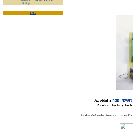
Minolta "maxxum" AF 5000
adatlap
x x x
Az oldal a
http://kvar
Az oldal tárhely tört
Az oldal elérhetetlensége esetén információ a