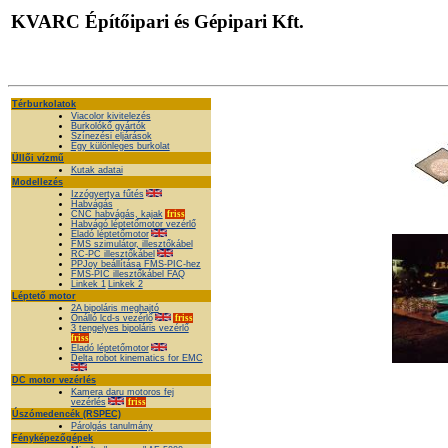
KVARC Építőipari és Gépipari Kft.
Térburkolatok
Viacolor kivitelezés
Burkolókő gyártók
Színezési eljárások
Egy különleges burkolat
Üllői vízmű
Kutak adatai
Modellezés
Izzógyertya fűtés
Habvágás
CNC habvágás, kajak
friss
Habvágó léptetőmotor vezérlő
Eladó léptetőmotor
FMS szimulátor, illesztőkábel
RC-PC illesztőkábel
PPJoy beállítása FMS-PIC-hez
FMS-PIC illesztőkábel FAQ
Linkek 1
Linkek 2
Léptető motor
2A bipoláris meghajtó
Önálló lcd-s vezérlő
friss
3 tengelyes bipoláris vezérlő
friss
Eladó léptetőmotor
Delta robot kinematics for EMC
DC motor vezérlés
Kamera daru motoros fej
vezérlés
friss
Úszómedencék (RSPEC)
Párolgás tanulmány
Fényképezőgépek